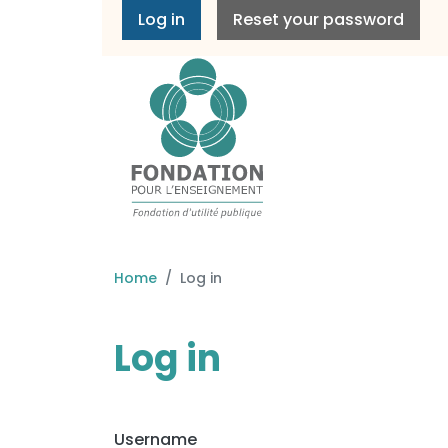
Primary tabs
Log in
Reset your password
Home
Log in
Log in
Username