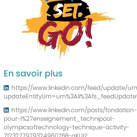
En savoir plus
https://www.linkedin.com/feed/update/urn:
updateEntityUrn=urn%3Ali%3Afs_feedUpdat
https://www.linkedin.com/posts/fondation-
pour-l%27enseignement_technipool-
olympicsoftechnology-technique-activity-
7123277979324960768-aKUI?