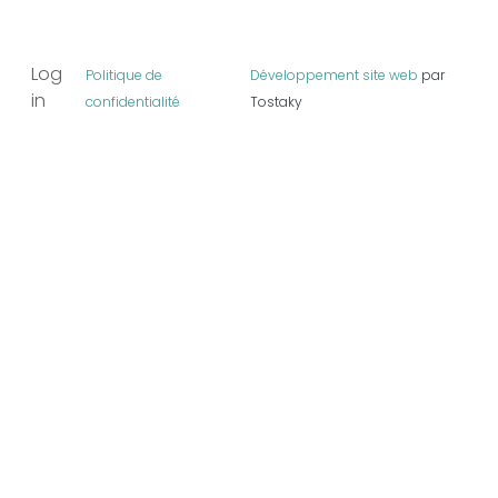
User account menu
Log
Politique de
Développement site web
par
in
confidentialité
Tostaky