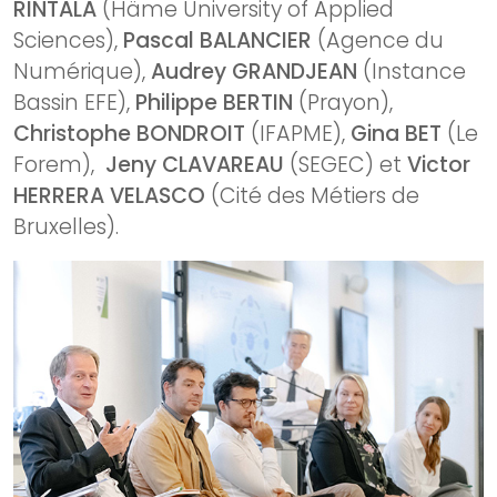
RINTALA
(Häme University of Applied
Sciences),
Pascal BALANCIER
(Agence du
Numérique),
Audrey GRANDJEAN
(Instance
Bassin EFE),
Philippe BERTIN
(Prayon),
Christophe BONDROIT
(IFAPME),
Gina BET
(Le
Forem),
Jeny CLAVAREAU
(SEGEC) et
Victor
HERRERA VELASCO
(Cité des Métiers de
Bruxelles).
Image